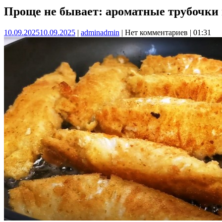
Проще не бывает: ароматные трубочки 
10.09.2025
10.09.2025
|
admin
admin
|
Нет комментариев
|
01:31