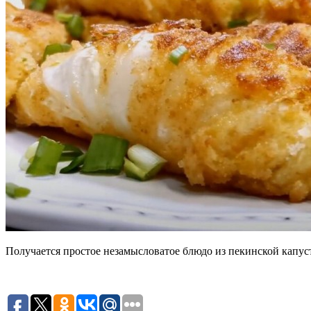
Получается простое незамысловатое блюдо из пекинской капус